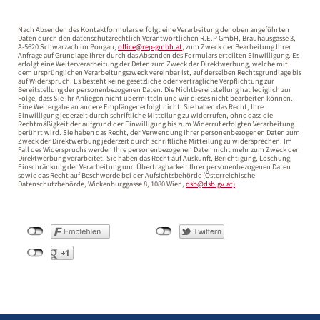
This
field
Nach Absenden des Kontaktformulars erfolgt eine Verarbeitung der oben angeführten
Daten durch den datenschutzrechtlich Verantwortlichen R.E.P GmbH, Brauhausgasse 3,
should
A-5620 Schwarzach im Pongau,
office@rep-gmbh.at
, zum Zweck der Bearbeitung Ihrer
Anfrage auf Grundlage Ihrer durch das Absenden des Formulars erteilten Einwilligung. Es
be
erfolgt eine Weiterverarbeitung der Daten zum Zweck der Direktwerbung, welche mit
dem ursprünglichen Verarbeitungszweck vereinbar ist, auf derselben Rec­htsgrundlage bis
left
auf Widerspruch. Es besteht keine gesetzliche oder vertragliche Verpflichtung zur
Bereitstellung der personenbezogenen Daten. Die Nichtbereitstellung hat lediglich zur
blank
Folge, dass Sie Ihr Anliegen nicht übermitteln und wir dieses nicht bearbeiten können.
Eine Weitergabe an andere Empfänger erfolgt nicht. Sie haben das Recht, Ihre
Einwilligung jederzeit durch schriftliche Mitteilung zu widerrufen, ohne dass die
Rechtmäßigkeit der aufgrund der Einwilligung bis zum Widerruf erfolgten Verarbeitung
berührt wird. Sie haben das Recht, der Verwendung Ihrer personenbezogenen Daten zum
Zweck der Direktwerbung jederzeit durch schriftliche Mitteilung zu widersprechen. Im
Fall des Widerspruchs werden Ihre personenbezogenen Daten nicht mehr zum Zweck der
Direktwerbung verarbeitet. Sie haben das Recht auf Auskunft, Berichtigung, Löschung,
Einschränkung der Verarbeitung und Übertragbarkeit Ihrer personenbezogenen Daten
sowie das Recht auf Beschwerde bei der Aufsichtsbehörde (Österreichische
Datenschutzbehörde, Wickenburggasse 8, 1080 Wien,
dsb@dsb.gv.at)
.