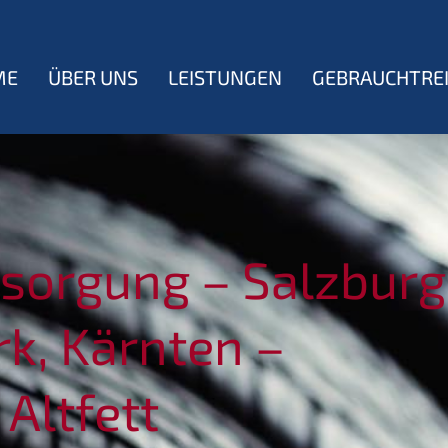
ME
ÜBER UNS
LEISTUNGEN
GEBRAUCHTRE
sorgung – Salzburg
rk, Kärnten –
Altfett