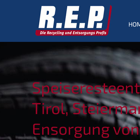
HO
Speiseresteent
Tirol, Steierma
Ensorgung von 