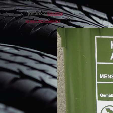
‹ Return to
Gesetze
13. März 2015
ImpWerb11