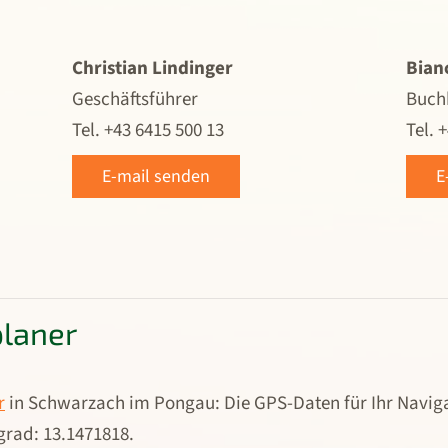
Christian Lindinger
Bian
Geschäftsführer
Buchh
Tel. +43 6415 500 13
Tel. 
E-mail senden
E
planer
r
in Schwarzach im Pongau: Die GPS-Daten für Ihr Naviga
grad: 13.1471818.