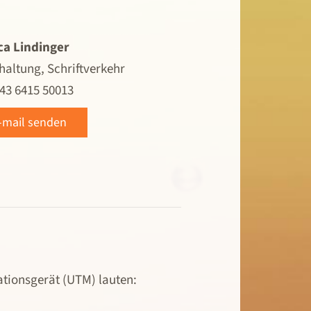
ca Lindinger
altung, Schriftverkehr
+43 6415 50013
-mail senden
tionsgerät (UTM) lauten: